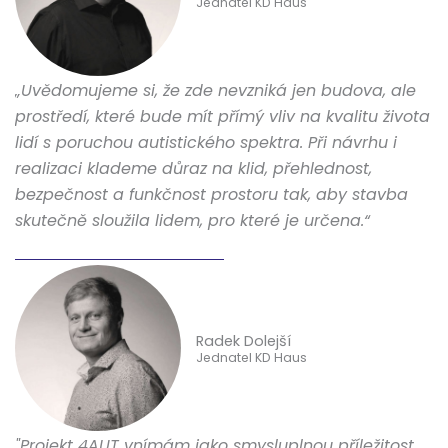
Jednatel KD Haus
„Uvědomujeme si, že zde nevzniká jen budova, ale
prostředí, které bude mít přímý vliv na kvalitu života
lidí s poruchou autistického spektra. Při návrhu i
realizaci klademe důraz na klid, přehlednost,
bezpečnost a funkčnost prostoru tak, aby stavba
skutečně sloužila lidem, pro které je určena.“
Radek Dolejší
Jednatel KD Haus
"Projekt 4AUT vnímám jako smysluplnou příležitost