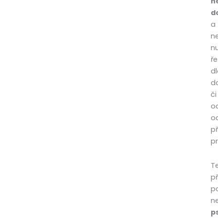
n
d
a
ne
n
ře
d
d
či
o
o
p
pr
T
př
po
n
p