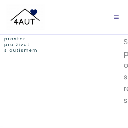
Přeskočit
na
obsah
prostor
S
pro život
s autismem
p
o
s
r
s