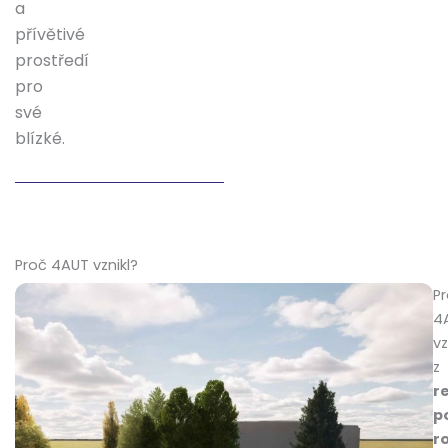
a
přívětivé
prostředí
pro
své
blízké.
Proč 4AUT vznikl?
Pr
4
vz
z
r
p
r