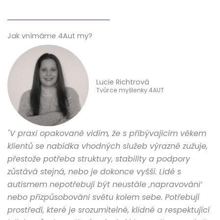
Jak vnímáme 4Aut my?
Lucie Richtrová
Tvůrce myšlenky 4AUT
"V praxi opakovaně vidím, že s přibývajícím věkem
klientů se nabídka vhodných služeb výrazně zužuje,
přestože potřeba struktury, stability a podpory
zůstává stejná, nebo je dokonce vyšší. Lidé s
autismem nepotřebují být neustále ‚napravováni‘
nebo přizpůsobováni světu kolem sebe. Potřebují
prostředí, které je srozumitelné, klidné a respektující