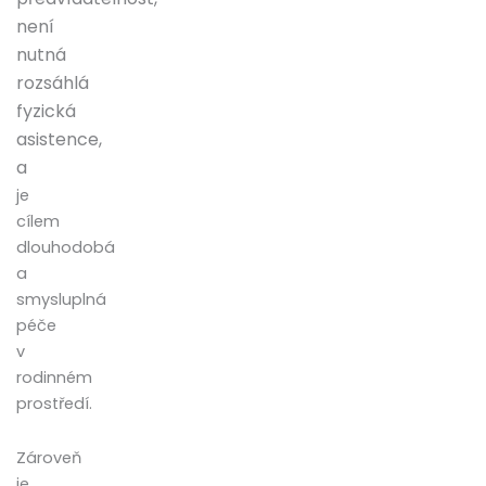
není
nutná
rozsáhlá
fyzická
asistence,
a
je
cílem
dlouhodobá
a
smysluplná
péče
v
rodinném
prostředí.
Zároveň
je